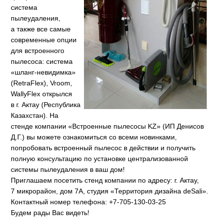
система
пылеудаления,
а также все самые
современные опции
для встроенного
пылесоса: система
«шланг-невидимка»
(RetraFlex), Vroom,
WallyFlex открылся
в г. Актау (Республика
Казахстан). На
стенде компании «Встроенные пылесосы KZ» (ИП Денисов
Д.Г.) вы можете ознакомиться со всеми новинками,
попробовать встроенный пылесос в действии и получить
полную консультацию по установке централизованной
системы пылеудаления в ваш дом!
Приглашаем посетить стенд компании по адресу: г. Актау,
7 микрорайон, дом 7А, студия «Территория дизайна deSali».
Контактный номер телефона: +7-705-130-03-25
Будем рады Вас видеть!